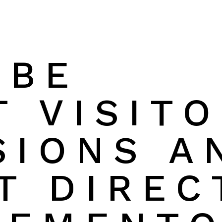
IBE
 VISITO
SIONS A
T DIREC