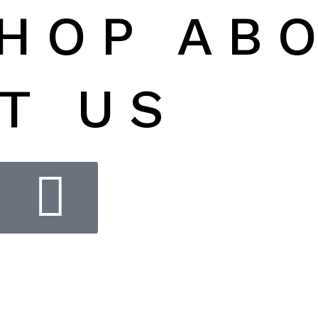
HOP
AB
T US
0