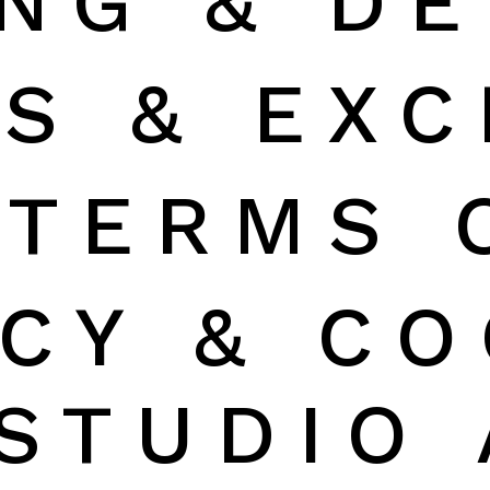
ING & DE
S & EX
TERMS 
ACY & CO
STUDIO 