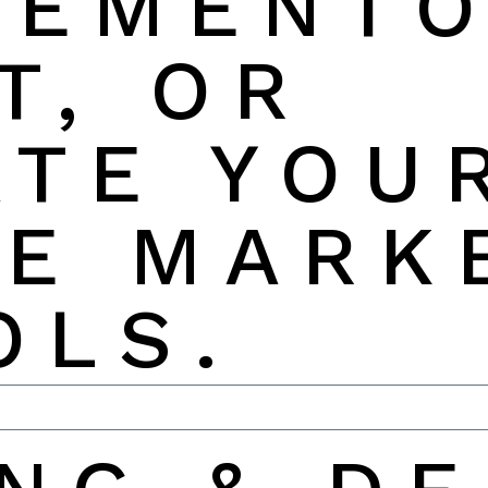
LEMENT
T, OR
ATE YOU
TE MARK
OLS.