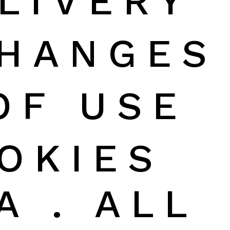
LIVERY
CHANGES
OF USE
OKIES
A . ALL