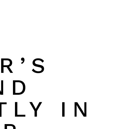
R’S
ND
TLY IN