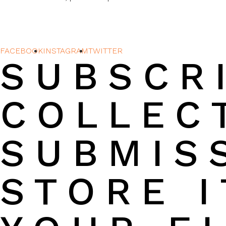
FACEBOOK
INSTAGRAM
TWITTER
SUBSCR
COLLECT
SUBMIS
STORE I