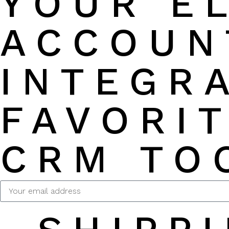
YOUR E
ACCOUN
INTEGR
FAVORI
CRM TO